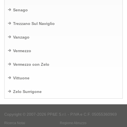
Senago
Trezzano Sul Naviglio
Vanzago
Vermezzo
Vermezzo con Zelo
Vittuone
Zelo Surrigone
Copyright © 2007-2026 PP&E S.r.l. - P.IVA e C.F. 05055360969
Ricerca Notai
Regione Abruzzo