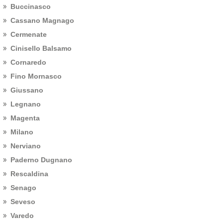
Buccinasco
Cassano Magnago
Cermenate
Cinisello Balsamo
Cornaredo
Fino Mornasco
Giussano
Legnano
Magenta
Milano
Nerviano
Paderno Dugnano
Rescaldina
Senago
Seveso
Varedo