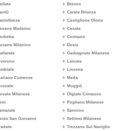
ollate
Bresso
antù
Carate Brianza
astellanza
Castiglione Olona
esano Maderno
Cesate
orbetta
Cormano
usano Milanino
Desio
allarate
Garbagnate Milanese
nveruno
Lainate
imbiate
Lissone
ariano Comense
Meda
ozzate
Muggiò
ovate Milanese
Olgiate Comasco
ero
Pogliano Milanese
amarate
Saronno
esto San Giovanni
Settimo Milanese
radate
Trezzano Sul Naviglio