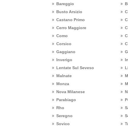
Bareggio
B
Busto Arsizio
C
Castano Primo
C
Cerro Maggiore
C
Como
C
Corsico
C
Gaggiano
G
Inverigo
I
Lentate Sul Seveso
L
Malnate
M
Monza
M
Nova Milanese
N
Parabiago
P
Rho
S
Seregno
S
Sovico
T