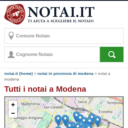
notai.it (home)
>
notai in provincia di modena
>
notai a
modena
Tutti i notai a Modena
+
−