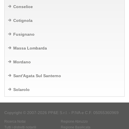
Conselice
Cotignola
Fusignano
Massa Lombarda
Mordano
Sant'Agata Sul Santerno
Solarolo
Copyright © 2007-2026 PP&E S.r.l. - P.IVA e C.F. 05055360969
Ricerca Notai
Regione Abruzzo
Tutti i distretti notarili
Regione Basilicata