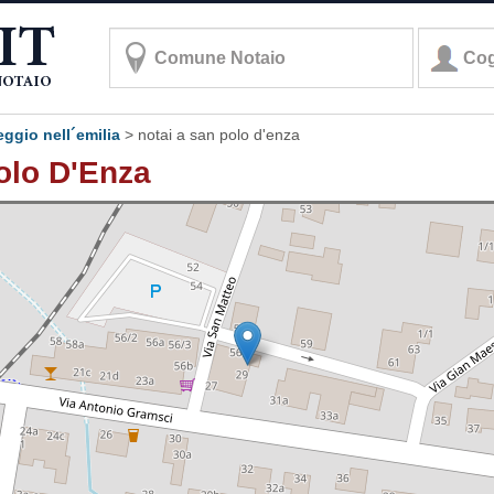
eggio nell´emilia
>
notai a san polo d'enza
Polo D'Enza