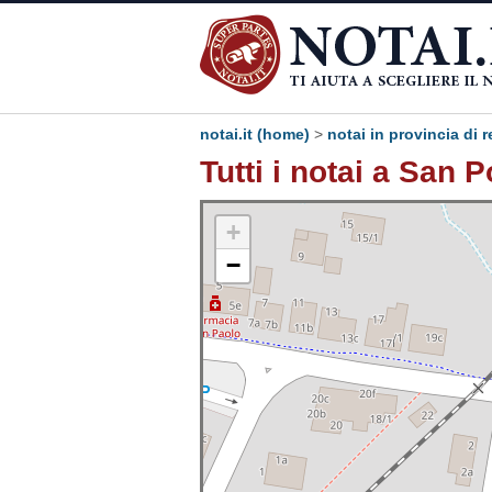
notai.it (home)
>
notai in provincia di r
Tutti i notai a San 
+
−