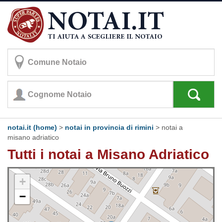
notai.it (home)
>
notai in provincia di rimini
>
notai a
misano adriatico
Tutti i notai a Misano Adriatico
+
−