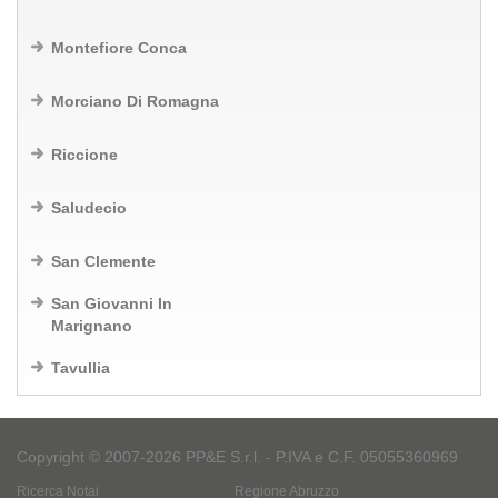
Montefiore Conca
Morciano Di Romagna
Riccione
Saludecio
San Clemente
San Giovanni In
Marignano
Tavullia
Copyright © 2007-2026 PP&E S.r.l. - P.IVA e C.F. 05055360969
Ricerca Notai
Regione Abruzzo