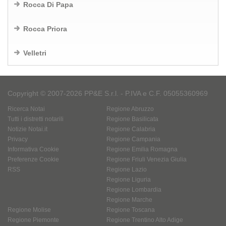
Rocca Di Papa
Rocca Priora
Velletri
Copyright © 2007-2026 PP&E S.r.l. - P.IVA e C.F. 05055360969
Ricerca Notai
Regione Abruzzo
Tutti i distretti notarili
Regione Basilicata
Notizie Notai.it
Regione Calabria
Privacy
Regione Campania
Informativa Cookie
Regione Emilia Romagna
Preferenze Cookie
Regione Friuli Venezia Giulia
RSS
Regione Lazio
Regione Liguria
Regione Lombardia
Regione Marche
Regione Molise
Regione Toscana
Regione Piemonte
Regione Trentino Alto Adige