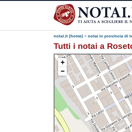
notai.it (home)
>
notai in provincia di 
Tutti i notai a Rose
+
−