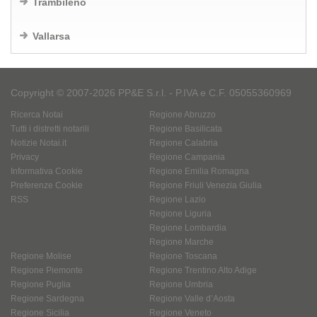
Trambileno
Vallarsa
Copyright © 2007-2026 PP&E S.r.l. - P.IVA e C.F. 05055360969
Ricerca Notai
Regione Abruzzo
Tutti i distretti notarili
Regione Basilicata
Notizie Notai.it
Regione Calabria
Privacy
Regione Campania
Informativa Cookie
Regione Emilia Romagna
Preferenze Cookie
Regione Friuli Venezia Giulia
RSS
Regione Lazio
Regione Liguria
Regione Lombardia
Regione Marche
Regione Molise
Regione Toscana
Regione Piemonte
Regione Trentino Alto Adige
Regione Puglia
Regione Umbria
Regione Sardegna
Regione Valle d’Aosta
Regione Sicilia
Regione Veneto