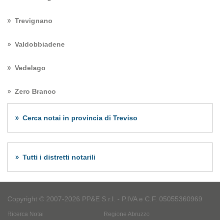
Trevignano
Valdobbiadene
Vedelago
Zero Branco
Cerca notai in provincia di Treviso
Tutti i distretti notarili
Copyright © 2007-2026 PP&E S.r.l. - P.IVA e C.F. 05055360969
Ricerca Notai
Regione Abruzzo