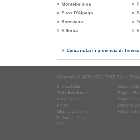
Montebelluna
P
Puos D'Alpago
S
Spresiano
T
Villorba
V
Cerca notai in provincia di Treviso
Copyright © 2007-2026 PP&E S.r.l. - P.IV
Ricerca Notai
Regione Abr
Tutti i distretti notarili
Regione Basi
Notizie Notai.it
Regione Cal
Privacy
Regione Ca
Informativa Cookie
Regione Em
Preferenze Cookie
RSS