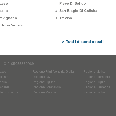
aese
Pieve Di Soligo
acile
San Biagio Di Callalta
revignano
Treviso
ittorio Veneto
Tutti i distretti notarili
A e C.F. 05055360969
uzzo
Regione Friuli Venezia Giulia
Regione Molise
licata
Regione Lazio
Regione Piemonte
abria
Regione Liguria
Regione Puglia
mpania
Regione Lombardia
Regione Sardegna
ilia Romagna
Regione Marche
Regione Sicilia