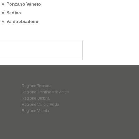
Ponzano Veneto
Sedico
Valdobbiadene
Regione Toscana
Regione Trentino Alto Adige
Regione Umbria
Regione Valle d’Aosta
Regione Veneto