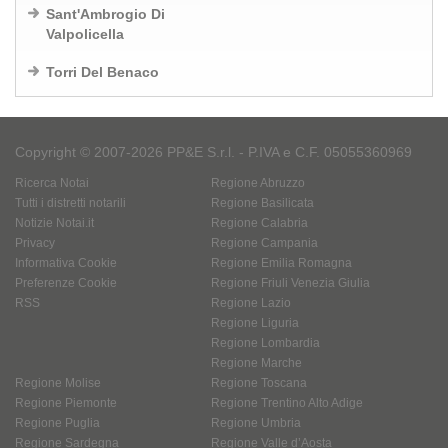
Sant'Ambrogio Di
Valpolicella
Torri Del Benaco
Copyright © 2007-2026 PP&E S.r.l. - P.IVA e C.F. 05055360969
Ricerca Notai
Regione Abruzzo
Tutti i distretti notarili
Regione Basilicata
Notizie Notai.it
Regione Calabria
Privacy
Regione Campania
Informativa Cookie
Regione Emilia Romagna
Preferenze Cookie
Regione Friuli Venezia Giulia
RSS
Regione Lazio
Regione Liguria
Regione Lombardia
Regione Marche
Regione Molise
Regione Toscana
Regione Piemonte
Regione Trentino Alto Adige
Regione Puglia
Regione Umbria
Regione Sardegna
Regione Valle d’Aosta