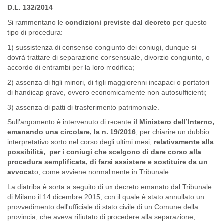
D.L. 132/2014
Si rammentano le
condizioni previste dal decreto
per questo
tipo di procedura:
1) sussistenza di consenso congiunto dei coniugi, dunque si
dovrà trattare di separazione consensuale, divorzio congiunto, o
accordo di entrambi per la loro modifica;
2) assenza di figli minori, di figli maggiorenni incapaci o portatori
di handicap grave, ovvero economicamente non autosufficienti;
3) assenza di patti di trasferimento patrimoniale.
Sull’argomento è intervenuto di recente
il Ministero dell’Interno,
emanando una circolare, la n. 19/2016
, per chiarire un dubbio
interpretativo sorto nel corso degli ultimi mesi,
relativamente alla
possibilità, per i coniugi che scelgono di dare corso alla
procedura semplificata, di farsi assistere e sostituire da un
avvocat
o, come avviene normalmente in Tribunale.
La diatriba è sorta a seguito di un decreto emanato dal Tribunale
di Milano il 14 dicembre 2015, con il quale è stato annullato un
provvedimento dell'ufficiale di stato civile di un Comune della
provincia, che aveva rifiutato di procedere alla separazione,