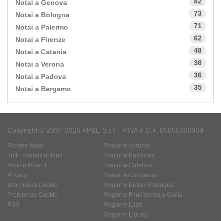
82
Notai a Genova
73
Notai a Bologna
71
Notai a Palermo
62
Notai a Firenze
48
Notai a Catania
36
Notai a Verona
36
Notai a Padova
35
Notai a Bergamo
Copyright © 2007-2026 PP&E S.r.l. - P.IVA e C.F. 05055360969
Ricerca Notai
Regione Abruzzo
Tutti i distretti notarili
Regione Basilicata
Notizie Notai.it
Regione Calabria
Privacy
Regione Campania
Informativa Cookie
Regione Emilia Romagna
Preferenze Cookie
Regione Friuli Venezia Giulia
RSS
Regione Lazio
Regione Liguria