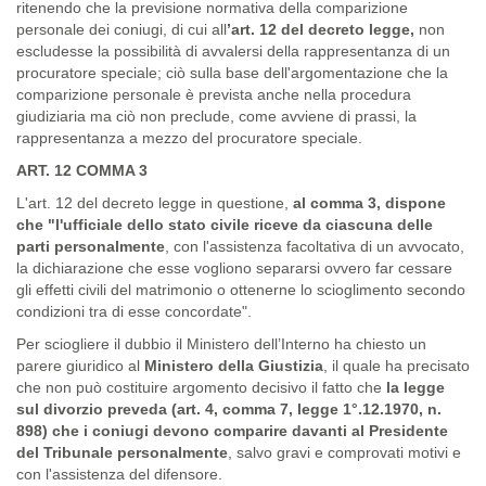
ritenendo che la previsione normativa della comparizione
personale dei coniugi, di cui all
’art. 12 del decreto legge,
non
escludesse la possibilità di avvalersi della rappresentanza di un
procuratore speciale; ciò sulla base dell'argomentazione che la
comparizione personale è prevista anche nella procedura
giudiziaria ma ciò non preclude, come avviene di prassi, la
rappresentanza a mezzo del procuratore speciale.
ART. 12 COMMA 3
L'art. 12 del decreto legge in questione,
al comma 3, dispone
che "l'ufficiale dello stato civile riceve da ciascuna delle
parti personalmente
, con l'assistenza facoltativa di un avvocato,
la dichiarazione che esse vogliono separarsi ovvero far cessare
gli effetti civili del matrimonio o ottenerne lo scioglimento secondo
condizioni tra di esse concordate".
Per sciogliere il dubbio il Ministero dell’Interno ha chiesto un
parere giuridico al
Ministero della Giustizia
, il quale ha precisato
che non può costituire argomento decisivo il fatto che
la legge
sul divorzio preveda (art. 4, comma 7, legge 1°.12.1970, n.
898) che i coniugi devono comparire davanti al Presidente
del Tribunale personalmente
, salvo gravi e comprovati motivi e
con l'assistenza del difensore.