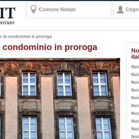
re di condominio in proroga
i condominio in proroga
No
it
Not
Not
Not
Not
Not
Not
Not
Not
Not
Not