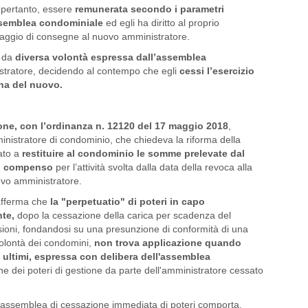
, pertanto, essere
remunerata secondo i parametri
ssemblea condominiale
ed egli ha diritto al proprio
ssaggio di consegne al nuovo amministratore.
a da
diversa volontà espressa dall’assemblea
stratore, decidendo al contempo che egli
cessi l’esercizio
ina del nuovo.
one, con l’ordinanza n. 12120 del 17 maggio 2018
,
inistratore di condominio, che chiedeva la riforma della
ato a
restituire al condominio le somme prelevate dal
di compenso
per l’attività svolta dalla data della revoca alla
ovo amministratore.
 afferma che
la "perpetuatio" di poteri in capo
te,
dopo la cessazione della carica per scadenza del
issioni, fondandosi su una presunzione di conformità di una
 volontà dei condomini,
non trova applicazione quando
ti ultimi, espressa con delibera dell'assemblea
ne dei poteri di gestione da parte dell'amministratore cessato
ll’assemblea di cessazione immediata di poteri comporta,