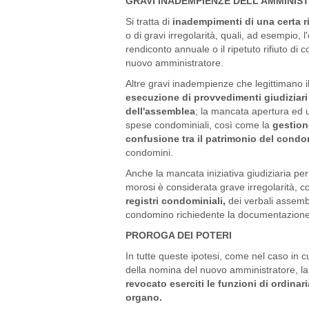
GRAVI INADEMPIENZE DELL’AMMINIS
Si tratta di
inadempimenti di una certa r
o di gravi irregolarità, quali, ad esempio
rendiconto annuale o il ripetuto rifiuto di
nuovo amministratore.
Altre gravi inadempienze che legittimano il
esecuzione di provvedimenti giudiziari 
dell'assemblea
; la mancata apertura ed u
spese condominiali, così come la
gestion
confusione tra il patrimonio del condo
condomini.
Anche la mancata iniziativa giudiziaria pe
morosi è considerata grave irregolarità,
registri condominiali,
dei verbali assemble
condomino richiedente la documentazione r
PROROGA DEI POTERI
In tutte queste ipotesi, come nel caso in c
della nomina del nuovo amministratore, l
revocato eserciti le funzioni di ordina
organo.