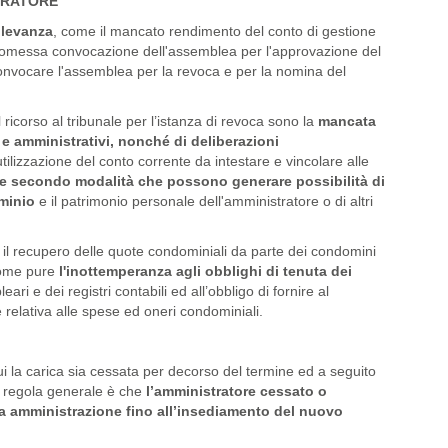
TRATORE
ilevanza
, come il mancato rendimento del conto di gestione
, l'omessa convocazione dell'assemblea per l'approvazione del
 convocare l'assemblea per la revoca e per la nomina del
 ricorso al tribunale per l’istanza di revoca sono la
mancata
e amministrativi, nonché di deliberazioni
tilizzazione del conto corrente da intestare e vincolare alle
e secondo modalità che possono generare possibilità di
minio
e il patrimonio personale dell'amministratore o di altri
r il recupero delle quote condominiali da parte dei condomini
 come pure
l'inottemperanza agli obblighi di tenuta dei
ari e dei registri contabili ed all’obbligo di fornire al
elativa alle spese ed oneri condominiali.
ui la carica sia cessata per decorso del termine ed a seguito
a regola generale è che
l’amministratore cessato o
ria amministrazione fino all’insediamento del nuovo