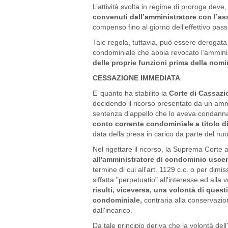
L’attività svolta in regime di proroga deve
convenuti dall’amministratore con l’a
compenso fino al giorno dell’effettivo pa
Tale regola, tuttavia, può essere derogat
condominiale che abbia revocato l’ammini
delle proprie funzioni prima della nom
CESSAZIONE IMMEDIATA
E’ quanto ha stabilito la
Corte di Cassazi
decidendo il ricorso presentato da un amm
sentenza d’appello che lo aveva condann
conto corrente condominiale a titolo 
data della presa in carico da parte del nu
Nel rigettare il ricorso, la Suprema Corte
all'amministratore di condominio uscen
termine di cui all'art. 1129 c.c. o per dim
siffatta "perpetuatio" all'interesse ed alla
risulti, viceversa, una volontà di ques
condominiale,
contraria alla conservazio
dall'incarico.
Da tale principio deriva che la volontà de