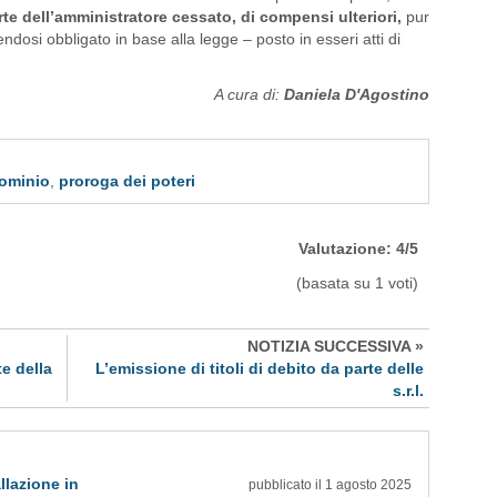
arte dell’amministratore cessato, di compensi ulteriori,
pur
ndosi obbligato in base alla legge – posto in esseri atti di
A cura di:
Daniela D'Agostino
dominio
,
proroga dei poteri
Valutazione:
4
/
5
(basata su
1
voti)
NOTIZIA SUCCESSIVA »
e della
L’emissione di titoli di debito da parte delle
s.r.l.
llazione in
pubblicato il 1 agosto 2025