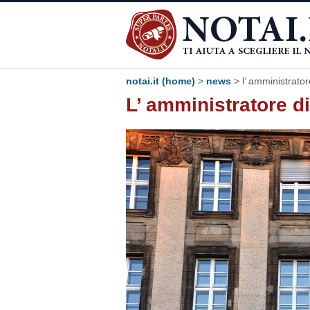
notai.it (home)
>
news
> l’ amministrato
L’ amministratore d