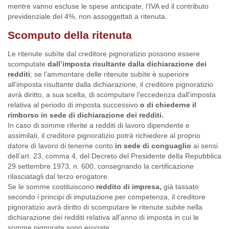
mentre vanno escluse le spese anticipate, l’IVA ed il contributo
previdenziale del 4%, non assoggettati a ritenuta.
Scomputo della ritenuta
Le ritenute subìte dal creditore pignoratizio possono essere
scomputate
dall’imposta risultante dalla dichiarazione dei
redditi
; se l’ammontare delle ritenute subìte è superiore
all’imposta risultante dalla dichiarazione, il creditore pignoratizio
avrà diritto, a sua scelta, di scomputare l’eccedenza dall’imposta
relativa al periodo di imposta successivo
o di chiederne il
rimborso in sede di dichiarazione dei redditi.
In caso di somme riferite a redditi di lavoro dipendente e
assimilati, il creditore pignoratizio potrà richiedere al proprio
datore di lavoro di tenerne conto
in sede di conguaglio
ai sensi
dell’art. 23, comma 4, del Decreto del Presidente della Repubblica
29 settembre 1973, n. 600, consegnando la certificazione
rilasciatagli dal terzo erogatore.
Se le somme costituiscono
reddito di impresa,
già tassato
secondo i principi di imputazione per competenza, il creditore
pignoratizio avrà diritto di scomputare le ritenute subite nella
dichiarazione dei redditi relativa all’anno di imposta in cui le
somme pignorate sono erogate.