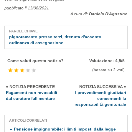
pubblicato il 13/08/2021
A cura di:
Daniela D'Agostino
PAROLE CHIAVE
pignoramento presso terzi
,
ritenuta d'acconto
,
ordinanza di assegnazione
Come valuti questa notizia?
Valutazione:
4,5
/
5
(basata su
2
voti)
« NOTIZIA PRECEDENTE
NOTIZIA SUCCESSIVA »
Pagamenti non revocabili
I provvedimenti giudiziari
dal curatore fallimentare
concernenti la
responsabilità genitoriale
ARTICOLI CORRELATI
Pensione impignorabile: i limiti imposti dalla legge
►