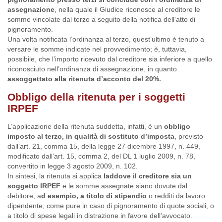
assegnazione
, nella quale il Giudice riconosce al creditore le
somme vincolate dal terzo a seguito della notifica dell'atto di
pignoramento.
Una volta notificata l’ordinanza al terzo, quest’ultimo è tenuto a
versare le somme indicate nel provvedimento; è, tuttavia,
possibile, che l’importo ricevuto dal creditore sia inferiore a quello
riconosciuto nell’ordinanza di assegnazione, in quanto
assoggettato alla ritenuta d’acconto del 20%.
Obbligo della ritenuta per i soggetti
IRPEF
L’applicazione della ritenuta suddetta, infatti, è un
obbligo
imposto al terzo, in qualità di sostituto d’imposta
, previsto
dall’art. 21, comma 15, della legge 27 dicembre 1997, n. 449,
modificato dall’art. 15, comma 2, del DL 1 luglio 2009, n. 78,
convertito in legge 3 agosto 2009, n. 102.
In sintesi, la ritenuta si applica
laddove il creditore sia un
soggetto IRPEF
e le somme assegnate siano dovute dal
debitore, a
d esempio, a titolo di stipendio
o redditi da lavoro
dipendente, come pure in caso di pignoramento di quote sociali, o
a titolo di spese legali in distrazione in favore dell'avvocato.