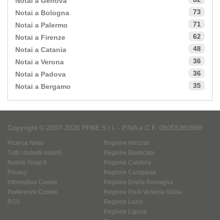
Notai a Genova
73
Notai a Bologna
71
Notai a Palermo
62
Notai a Firenze
48
Notai a Catania
36
Notai a Verona
36
Notai a Padova
35
Notai a Bergamo
Copyright © 2007-2026 PP&E S.r.l. - P.IVA e C.F. 05055360969
Ricerca Notai
Regione Abruzzo
Tutti i distretti notarili
Regione Basilicata
Notizie Notai.it
Regione Calabria
Privacy
Regione Campania
Informativa Cookie
Regione Emilia Romagna
Preferenze Cookie
Regione Friuli Venezia Giulia
RSS
Regione Lazio
Regione Liguria