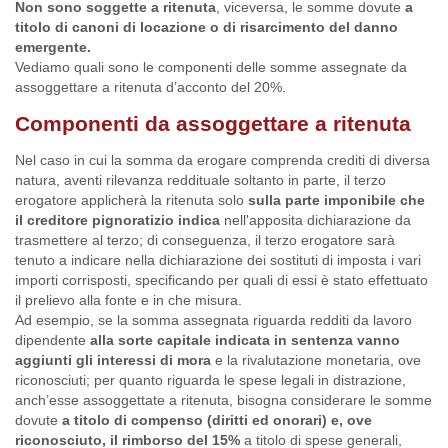
Non sono soggette a ritenuta
, viceversa, le somme dovute
a
titolo di canoni di locazione o di risarcimento del danno
emergente.
Vediamo quali sono le componenti delle somme assegnate da
assoggettare a ritenuta d’acconto del 20%.
Componenti da assoggettare a ritenuta
Nel caso in cui la somma da erogare comprenda crediti di diversa
natura, aventi rilevanza reddituale soltanto in parte, il terzo
erogatore applicherà la ritenuta solo
sulla parte imponibile che
il creditore pignoratizio indica
nell'apposita dichiarazione da
trasmettere al terzo; di conseguenza, il terzo erogatore sarà
tenuto a indicare nella dichiarazione dei sostituti di imposta i vari
importi corrisposti, specificando per quali di essi è stato effettuato
il prelievo alla fonte e in che misura.
Ad esempio, se la somma assegnata riguarda redditi da lavoro
dipendente
alla sorte capitale indicata in sentenza vanno
aggiunti gli interessi di mora
e la rivalutazione monetaria, ove
riconosciuti; per quanto riguarda le spese legali in distrazione,
anch’esse assoggettate a ritenuta, bisogna considerare le somme
dovute
a titolo di compenso (diritti ed onorari) e, ove
riconosciuto, il rimborso del 15%
a titolo di spese generali,