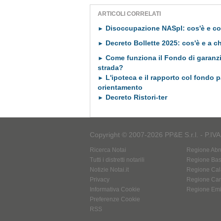
ARTICOLI CORRELATI
Disoccupazione NASpI: cos'è e c
►
Decreto Bollette 2025: cos'è e a ch
►
Come funziona il Fondo di garanzia
►
strada?
L'ipoteca e il rapporto col fondo p
►
orientamento
Decreto Ristori-ter
►
Copyright © 2007-2026 PP&E S.r.l. - P.IV
Ricerca Notai
Regione Abr
Tutti i distretti notarili
Regione Basi
Notizie Notai.it
Regione Cal
Privacy
Regione Ca
Informativa Cookie
Regione Em
Preferenze Cookie
RSS