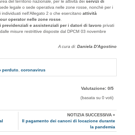
ea del territorio nazionale, per le attività dei
servizi di
sede legale o sede operativa nelle zone rosse, nonchè per i
individuati nell'Allegato 2 o che esercitano
attività
 tour operator nelle zone rosse
.
i previdenziali e assistenziali per i datori di lavoro
privati
ti dalle misure restrittive disposte dal DPCM 03 novembre
A cura di:
Daniela D'Agostino
o perduto
,
coronavirus
Valutazione: 0/5
(basata su 0 voti)
NOTIZIA SUCCESSIVA »
al
Il pagamento dei canoni di locazione durante
la pandemia