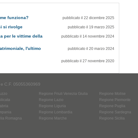
ome funziona?
pubblicato il 22 dicembre 2025
i si rivolge
pubblicato il 19 marzo 2025
 per le vittime della
pubblicato il 14 novembre 2024
atrimoniale, l'ultimo
pubblicato il 20 marzo 2024
pubblicato il 27 novembre 2020
A e C.F. 05055360969
uzzo
Regione Friuli Venezia Giulia
Regione Molise
licata
Regione Lazio
Regione Piemonte
abria
Regione Liguria
Regione Puglia
mpania
Regione Lombardia
Regione Sardegna
ilia Romagna
Regione Marche
Regione Sicilia