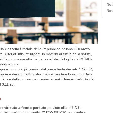
Not
Not
a Gazzetta Ufficiale della Repubblica Italiana il
Decreto
 “Ulteriori misure urgenti in materia di tutela della salute,
iustizia, connesse all'emergenza epidemiologica da COVID-
ubblicazione.
gni economici già previsti dal precedente decreto “Ristori”,
prese e dei soggetti costretti a sospendere l’esercizio della
l virus e delle conseguenti
misure restrittive introdotte dal
 3.11.20
.
o
contributo a fondo perduto
previsto all'art. 1 D.L.
nomici individuati dai codici ATECO 561030-
gelaterie e