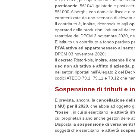
pasticcerie
, 561041-gelaterie e pasticceri
551000-Alberghi, con domicilio fiscale o se
caratterizzate da uno scenario di elevata o
Il contributo è, inoltre, riconosciuto agli
ope
operatori delle produzioni industriali del 
restrittive del DPCM 3 novembre 2020, nel 
È istituito un contributo a fondo perduto p
P.IVA attiva ed appartenessero ai setto
DPCM 03 novembre 2020;
Il decreto Ristori-bis, inoltre, estende il
cre
uso non abitativo e affitto d’azienda
, p
nei settori riportati nell'Allegato 2 del Dec
codici ATECO 79.1, 79.11 e 79.12 che hann
Sospensione di tributi e 
È prevista, ancora, la
cancellazione dell
(IMU) per il 2020
, che abbia ad oggetto gl
“rosse”
, in cui si esercitano
le attività r
cui proprietari siano anche gestori delle atti
Disposta la
sospensione di versamenti t
soggetti che esercitano
le attività sosp