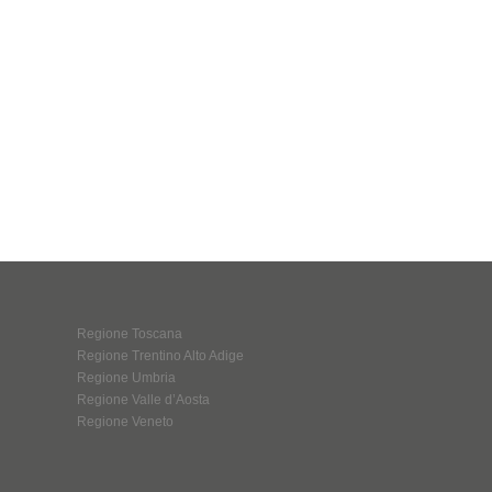
Regione Toscana
Regione Trentino Alto Adige
Regione Umbria
Regione Valle d’Aosta
Regione Veneto