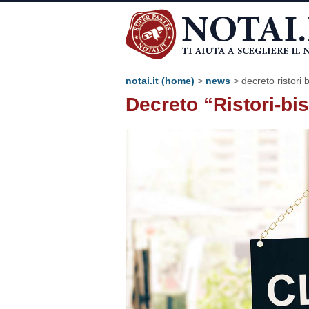
notai.it (home)
>
news
> decreto ristori b
Decreto “Ristori-bi