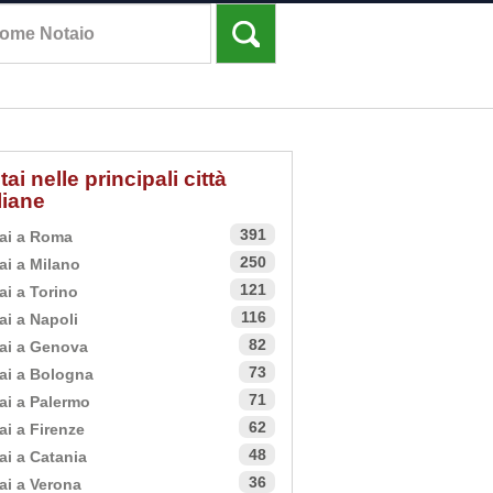
tai nelle principali città
aliane
391
ai a Roma
250
ai a Milano
121
ai a Torino
116
ai a Napoli
82
ai a Genova
73
ai a Bologna
71
ai a Palermo
62
ai a Firenze
48
ai a Catania
36
ai a Verona