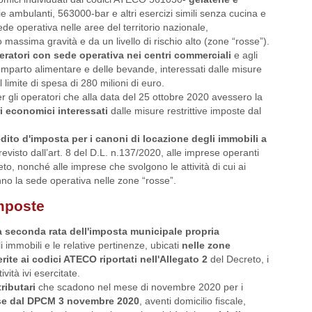
e ambulanti, 563000-bar e altri esercizi simili senza cucina e
de operativa nelle aree del territorio nazionale,
 massima gravità e da un livello di rischio alto (zone “rosse”).
ratori con sede operativa nei centri commerciali
e agli
comparto alimentare e delle bevande, interessati dalle misure
limite di spesa di 280 milioni di euro.
er gli operatori che alla data del 25 ottobre 2020 avessero la
ri economici interessati
dalle misure restrittive imposte dal
dito d'imposta per i canoni di locazione degli immobili a
revisto dall’art. 8 del D.L. n.137/2020, alle imprese operanti
reto, nonché alle imprese che svolgono le attività di cui ai
o la sede operativa nelle zone “rosse”.
imposte
a seconda rata dell'imposta municipale propria
i immobili e le relative pertinenze, ubicati
nelle zone
iferite ai codici ATECO riportati nell'Allegato 2
del Decreto, i
vità ivi esercitate.
ributari
che scadono nel mese di novembre 2020 per i
ese dal DPCM 3 novembre 2020
, aventi domicilio fiscale,