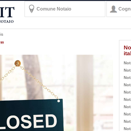
is
s”
No
it
Not
Not
Not
Not
Not
Not
Not
Not
Not
Not