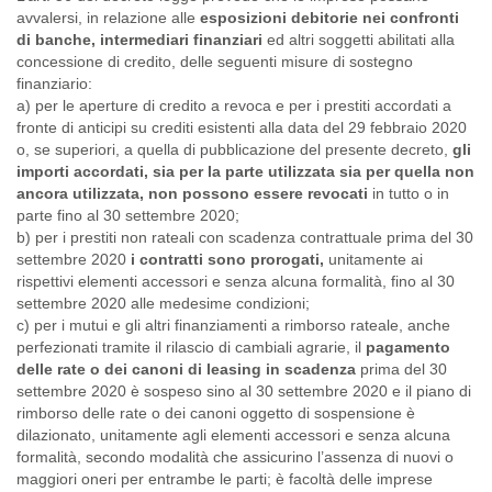
avvalersi, in relazione alle
esposizioni debitorie nei confronti
di banche, intermediari finanziari
ed altri soggetti abilitati alla
concessione di credito, delle seguenti misure di sostegno
finanziario:
a) per le aperture di credito a revoca e per i prestiti accordati a
fronte di anticipi su crediti esistenti alla data del 29 febbraio 2020
o, se superiori, a quella di pubblicazione del presente decreto,
gli
importi accordati, sia per la parte utilizzata sia per quella non
ancora utilizzata, non possono essere revocati
in tutto o in
parte fino al 30 settembre 2020;
b) per i prestiti non rateali con scadenza contrattuale prima del 30
settembre 2020
i contratti sono
prorogati,
unitamente ai
rispettivi elementi accessori e senza alcuna formalità, fino al 30
settembre 2020 alle medesime condizioni;
c) per i mutui e gli altri finanziamenti a rimborso rateale, anche
perfezionati tramite il rilascio di cambiali agrarie, il
pagamento
delle rate o dei canoni di leasing in scadenza
prima del 30
settembre 2020 è sospeso sino al 30 settembre 2020 e il piano di
rimborso delle rate o dei canoni oggetto di sospensione è
dilazionato, unitamente agli elementi accessori e senza alcuna
formalità, secondo modalità che assicurino l’assenza di nuovi o
maggiori oneri per entrambe le parti; è facoltà delle imprese