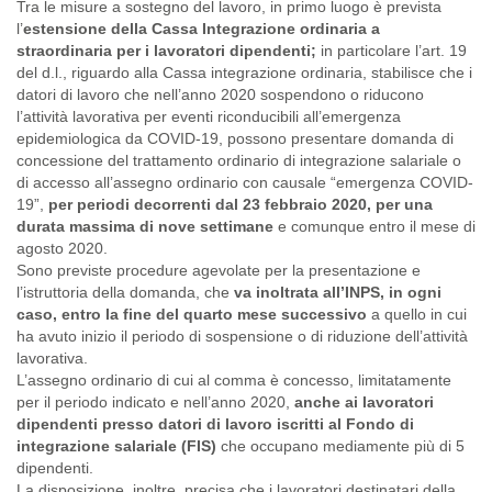
Tra le misure a sostegno del lavoro, in primo luogo è prevista
l’
estensione della Cassa Integrazione ordinaria a
straordinaria per i lavoratori dipendenti;
in particolare l’art. 19
del d.l., riguardo alla Cassa integrazione ordinaria, stabilisce che i
datori di lavoro che nell’anno 2020 sospendono o riducono
l’attività lavorativa per eventi riconducibili all’emergenza
epidemiologica da COVID-19, possono presentare domanda di
concessione del trattamento ordinario di integrazione salariale o
di accesso all’assegno ordinario con causale “emergenza COVID-
19”,
per periodi decorrenti dal 23 febbraio 2020, per una
durata massima di nove settimane
e comunque entro il mese di
agosto 2020.
Sono previste procedure agevolate per la presentazione e
l’istruttoria della domanda, che
va inoltrata all’INPS, in ogni
caso, entro la fine del quarto mese successivo
a quello in cui
ha avuto inizio il periodo di sospensione o di riduzione dell’attività
lavorativa.
L’assegno ordinario di cui al comma è concesso, limitatamente
per il periodo indicato e nell’anno 2020,
anche ai lavoratori
dipendenti presso datori di lavoro iscritti al Fondo di
integrazione salariale (FIS)
che occupano mediamente più di 5
dipendenti.
La disposizione, inoltre, precisa che i lavoratori destinatari della