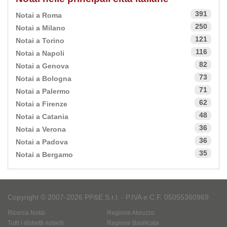
391
Notai a Roma
250
Notai a Milano
121
Notai a Torino
116
Notai a Napoli
82
Notai a Genova
73
Notai a Bologna
71
Notai a Palermo
62
Notai a Firenze
48
Notai a Catania
36
Notai a Verona
36
Notai a Padova
35
Notai a Bergamo
Copyright © 2007-2026 PP&E S.r.l. - P.IVA e C.F. 05055360969
Ricerca Notai
Regione Abruzzo
Tutti i distretti notarili
Regione Basilicata