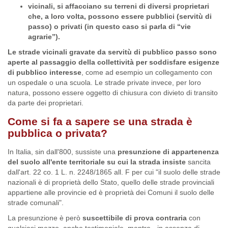
vicinali, si affacciano su terreni di diversi proprietari
che, a loro volta, possono essere pubblici (servitù di
passo) o privati (in questo caso si parla di “vie
agrarie”).
Le strade vicinali gravate da servitù di pubblico passo sono
aperte al passaggio della collettività per soddisfare esigenze
di pubblico interesse
, come ad esempio un collegamento con
un ospedale o una scuola. Le strade private invece, per loro
natura, possono essere oggetto di chiusura con divieto di transito
da parte dei proprietari.
Come si fa a sapere se una strada è
pubblica o privata?
In Italia, sin dall'800, sussiste una
presunzione di appartenenza
del suolo all'ente territoriale su cui la strada insiste
sancita
dall'art. 22 co. 1 L. n. 2248/1865 all. F per cui "il suolo delle strade
nazionali è di proprietà dello Stato, quello delle strade provinciali
appartiene alle provincie ed è proprietà dei Comuni il suolo delle
strade comunali".
La presunzione è però
suscettibile di prova contraria
con