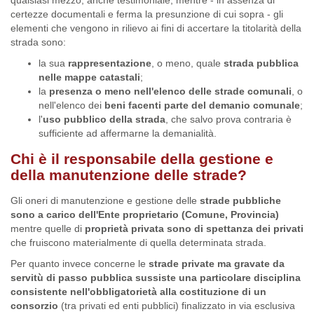
qualsiasi mezzo, anche testimoniale, mentre - in assenza di
certezze documentali e ferma la presunzione di cui sopra - gli
elementi che vengono in rilievo ai fini di accertare la titolarità della
strada sono:
la sua
rappresentazione
, o meno, quale
strada pubblica
nelle mappe catastali
;
la
presenza o meno nell'elenco delle strade comunali
, o
nell'elenco dei
beni facenti parte del demanio comunale
;
l'
uso pubblico della strada
, che salvo prova contraria è
sufficiente ad affermarne la demanialità.
Chi è il responsabile della gestione e
della manutenzione delle strade?
Gli oneri di manutenzione e gestione delle
strade pubbliche
sono a carico dell'Ente proprietario (Comune, Provincia)
mentre quelle di
proprietà privata sono di spettanza dei privati
che fruiscono materialmente di quella determinata strada.
Per quanto invece concerne le
strade private ma gravate da
servitù di passo pubblica sussiste una particolare disciplina
consistente nell'obbligatorietà alla costituzione di un
consorzio
(tra privati ed enti pubblici) finalizzato in via esclusiva