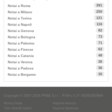
391
Notai a Roma
250
Notai a Milano
121
Notai a Torino
116
Notai a Napoli
82
Notai a Genova
73
Notai a Bologna
71
Notai a Palermo
62
Notai a Firenze
48
Notai a Catania
36
Notai a Verona
36
Notai a Padova
35
Notai a Bergamo
Copyright © 2007-2026 PP&E S.r.l. - P.IVA e C.F. 05055360969
Ricerca Notai
Regione Abruzzo
Tutti i distretti notarili
Regione Basilicata