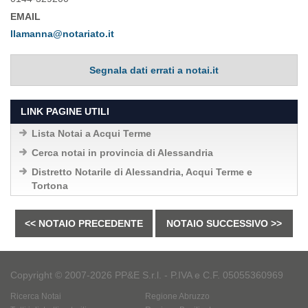
EMAIL
llamanna@notariato.it
Segnala dati errati a notai.it
LINK PAGINE UTILI
Lista Notai a Acqui Terme
Cerca notai in provincia di Alessandria
Distretto Notarile di Alessandria, Acqui Terme e
Tortona
<< NOTAIO PRECEDENTE
NOTAIO SUCCESSIVO >>
Copyright © 2007-2026 PP&E S.r.l. - P.IVA e C.F. 05055360969
Ricerca Notai
Regione Abruzzo