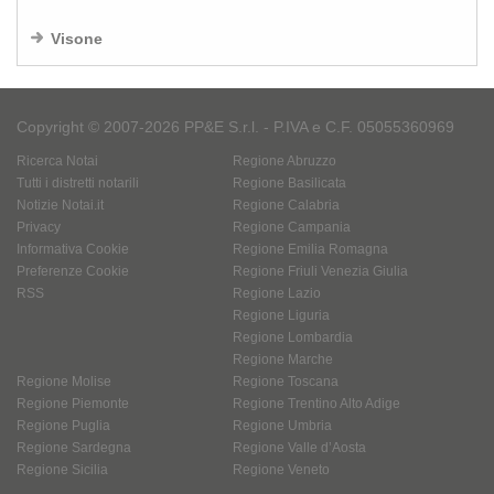
Visone
Copyright © 2007-2026 PP&E S.r.l. - P.IVA e C.F. 05055360969
Ricerca Notai
Regione Abruzzo
Tutti i distretti notarili
Regione Basilicata
Notizie Notai.it
Regione Calabria
Privacy
Regione Campania
Informativa Cookie
Regione Emilia Romagna
Preferenze Cookie
Regione Friuli Venezia Giulia
RSS
Regione Lazio
Regione Liguria
Regione Lombardia
Regione Marche
Regione Molise
Regione Toscana
Regione Piemonte
Regione Trentino Alto Adige
Regione Puglia
Regione Umbria
Regione Sardegna
Regione Valle d’Aosta
Regione Sicilia
Regione Veneto