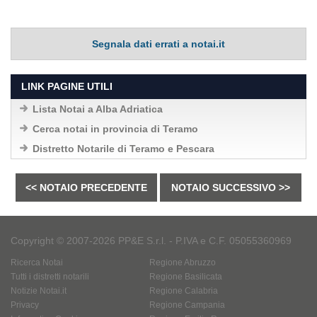
Segnala dati errati a notai.it
LINK PAGINE UTILI
Lista Notai a Alba Adriatica
Cerca notai in provincia di Teramo
Distretto Notarile di Teramo e Pescara
<< NOTAIO PRECEDENTE
NOTAIO SUCCESSIVO >>
Copyright © 2007-2026 PP&E S.r.l. - P.IVA e C.F. 05055360969
Ricerca Notai
Regione Abruzzo
Tutti i distretti notarili
Regione Basilicata
Notizie Notai.it
Regione Calabria
Privacy
Regione Campania