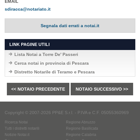
EMAIL
sdiracca@notariato.it
Segnala dati errati a notai.it
LINK PAGINE UTILI
Lista Notai a Torre De' Passeri
Cerca notai in provincia di Pescara
Distretto Notarile di Teramo e Pescara
<< NOTAIO PRECEDENTE
NOTAIO SUCCESSIVO >>
Copyright © 2007-2026 PP&E S.r.l. - P.IVA e C.F. 05055360969
Ricerca Notai
Regione Abruzzo
Tutti i distretti notarili
Regione Basilicata
Notizie Notai.it
Regione Calabria