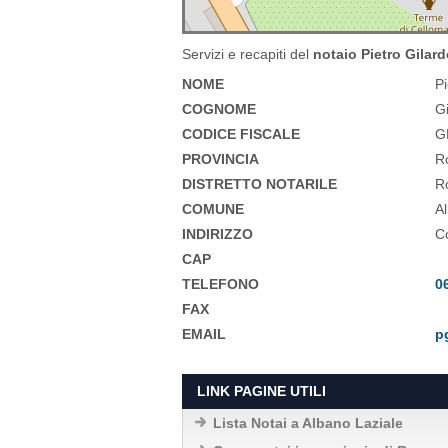
Servizi e recapiti del
notaio Pietro Gilard
NOME
P
COGNOME
G
CODICE FISCALE
G
PROVINCIA
R
DISTRETTO NOTARILE
Ro
COMUNE
A
INDIRIZZO
C
CAP
TELEFONO
0
FAX
EMAIL
p
LINK PAGINE UTILI
Lista Notai a Albano Laziale