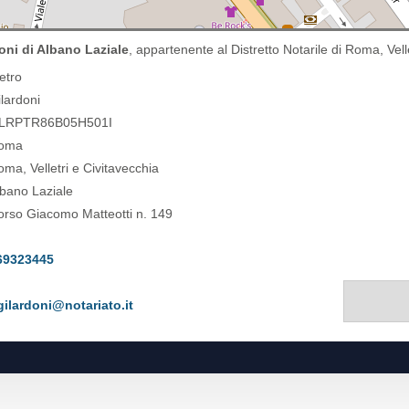
oni di Albano Laziale
, appartenente al Distretto Notarile di Roma, Vell
ietro
ilardoni
LRPTR86B05H501I
oma
ma, Velletri e Civitavecchia
lbano Laziale
orso Giacomo Matteotti n. 149
69323445
gilardoni@notariato.it