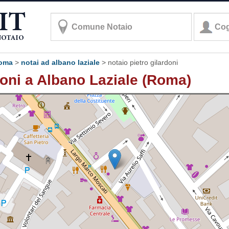
roma
>
notai ad albano laziale
>
notaio pietro gilardoni
doni a Albano Laziale (Roma)