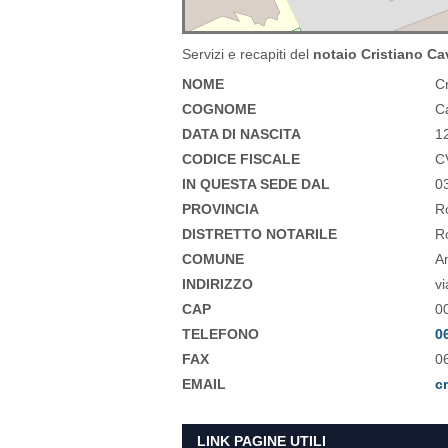
Servizi e recapiti del
notaio Cristiano Ca
NOME
Cr
COGNOME
C
DATA DI NASCITA
1
CODICE FISCALE
C
IN QUESTA SEDE DAL
0
PROVINCIA
R
DISTRETTO NOTARILE
Ro
COMUNE
A
INDIRIZZO
vi
CAP
0
TELEFONO
0
FAX
0
EMAIL
c
LINK PAGINE UTILI