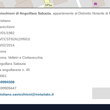
vicchioni di Anguillara Sabazia
, appartenente al Distretto Notarile di
istiano
avicchioni
2/01/1982
VCCST82A12H501I
3/02/2014
oma
ma, Velletri e Civitavecchia
nguillara Sabazia
a anguillarese n. 45
0061
69994308
699909447
ristiano.cavicchioni@notariato.it