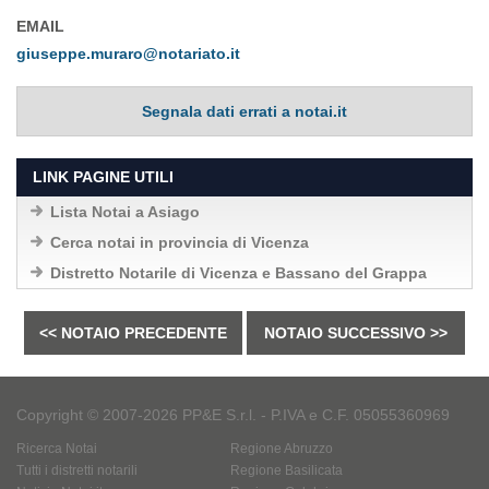
EMAIL
giuseppe.muraro@notariato.it
Segnala dati errati a notai.it
LINK PAGINE UTILI
Lista Notai a Asiago
Cerca notai in provincia di Vicenza
Distretto Notarile di Vicenza e Bassano del Grappa
<< NOTAIO PRECEDENTE
NOTAIO SUCCESSIVO >>
Copyright © 2007-2026 PP&E S.r.l. - P.IVA e C.F. 05055360969
Ricerca Notai
Regione Abruzzo
Tutti i distretti notarili
Regione Basilicata