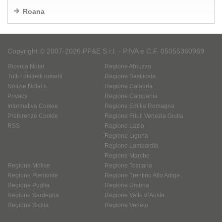
Roana
Copyright © 2007-2026 PP&E S.r.l. - P.IVA e C.F. 05055360969
Ricerca Notai
Regione Abruzzo
Tutti i distretti notarili
Regione Basilicata
Notizie Notai.it
Regione Calabria
Privacy
Regione Campania
Informativa Cookie
Regione Emilia Romagna
Preferenze Cookie
Regione Friuli Venezia Giulia
RSS
Regione Lazio
Regione Liguria
Regione Lombardia
Regione Marche
Regione Molise
Regione Toscana
Regione Piemonte
Regione Trentino Alto Adige
Regione Puglia
Regione Umbria
Regione Sardegna
Regione Valle d’Aosta
Regione Sicilia
Regione Veneto