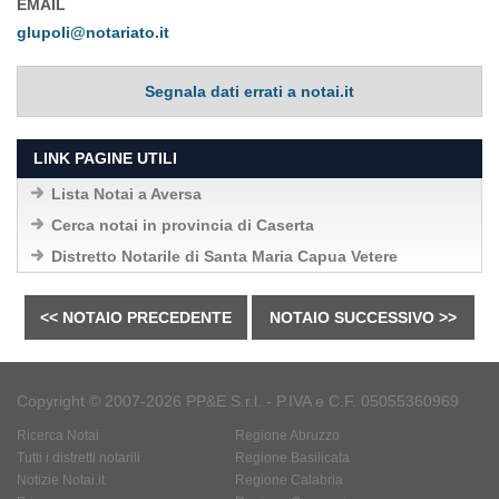
EMAIL
glupoli@notariato.it
Segnala dati errati a notai.it
LINK PAGINE UTILI
Lista Notai a Aversa
Cerca notai in provincia di Caserta
Distretto Notarile di Santa Maria Capua Vetere
<< NOTAIO PRECEDENTE
NOTAIO SUCCESSIVO >>
Copyright © 2007-2026 PP&E S.r.l. - P.IVA e C.F. 05055360969
Ricerca Notai
Regione Abruzzo
Tutti i distretti notarili
Regione Basilicata
Notizie Notai.it
Regione Calabria