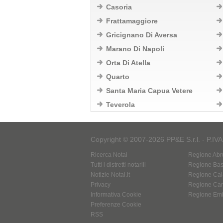
Casoria
Frattamaggiore
Gricignano Di Aversa
Marano Di Napoli
Orta Di Atella
Quarto
Santa Maria Capua Vetere
Teverola
Copyright © 2007-2026 PP&E S.r.l. - P.IV
Ricerca Notai
Regione Abr
Tutti i distretti notarili
Regione Basi
Notizie Notai.it
Regione Cal
Privacy
Regione Ca
Informativa Cookie
Regione Em
Preferenze Cookie
RSS