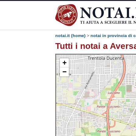
notai.it (home)
>
notai in provincia di 
Tutti i notai a Avers
+
−