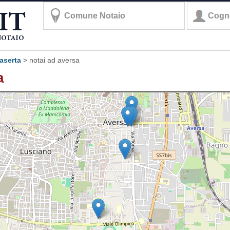
caserta
>
notai ad aversa
a