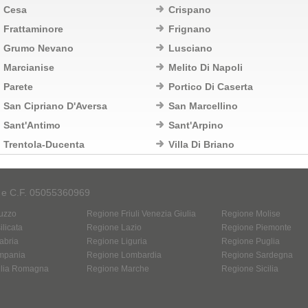
Cesa
Crispano
Frattaminore
Frignano
Grumo Nevano
Lusciano
Marcianise
Melito Di Napoli
Parete
Portico Di Caserta
San Cipriano D'Aversa
San Marcellino
Sant'Antimo
Sant'Arpino
Trentola-Ducenta
Villa Di Briano
A e C.F. 05055360969
uzzo
Regione Friuli Venezia Giulia
Regione Molise
licata
Regione Lazio
Regione Piemonte
abria
Regione Liguria
Regione Puglia
mpania
Regione Lombardia
Regione Sardegna
ilia Romagna
Regione Marche
Regione Sicilia