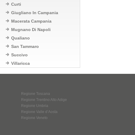
Curti
Giugliano In Campania
Macerata Campania
Mugnano Di Napoli
Qualiano
San Tammaro
Succivo
Villaricca
Regione Toscana
Regione Trentino Alto Adige
Regione Umbria
Regione Valle d’Aosta
Regione Veneto