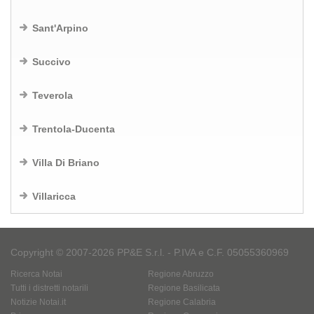
Sant'Arpino
Succivo
Teverola
Trentola-Ducenta
Villa Di Briano
Villaricca
Copyright © 2007-2026 PP&E S.r.l. - P.IVA e C.F. 05055360969
Ricerca Notai
Regione Abruzzo
Tutti i distretti notarili
Regione Basilicata
Notizie Notai.it
Regione Calabria