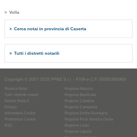
Volla
Cerca notai in provincia di Caserta
Tutti i distretti notarili
Copyright © 2007-2026 PP&E S.r.l. - P.IVA e C.F. 05055360969
Ricerca Notai
Regione Abruzzo
Tutti i distretti notarili
Regione Basilicata
Notizie Notai.it
Regione Calabria
Privacy
Regione Campania
Informativa Cookie
Regione Emilia Romagna
Preferenze Cookie
Regione Friuli Venezia Giulia
RSS
Regione Lazio
Regione Liguria