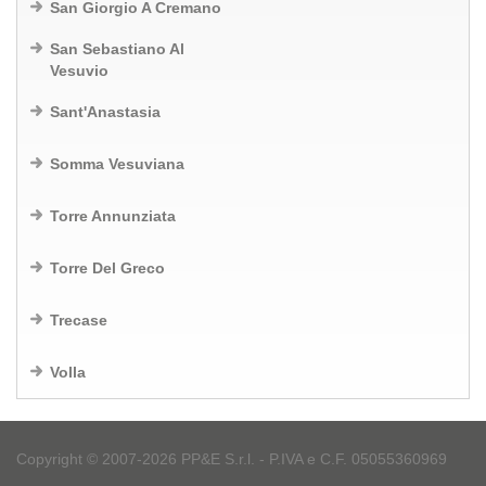
San Giorgio A Cremano
San Sebastiano Al
Vesuvio
Sant'Anastasia
Somma Vesuviana
Torre Annunziata
Torre Del Greco
Trecase
Volla
Copyright © 2007-2026 PP&E S.r.l. - P.IVA e C.F. 05055360969