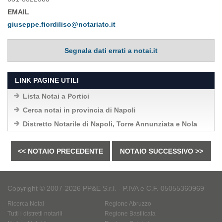
EMAIL
giuseppe.fiordiliso@notariato.it
Segnala dati errati a notai.it
LINK PAGINE UTILI
Lista Notai a Portici
Cerca notai in provincia di Napoli
Distretto Notarile di Napoli, Torre Annunziata e Nola
<< NOTAIO PRECEDENTE
NOTAIO SUCCESSIVO >>
Copyright © 2007-2026 PP&E S.r.l. - P.IVA e C.F. 05055360969
Ricerca Notai
Regione Abruzzo
Tutti i distretti notarili
Regione Basilicata