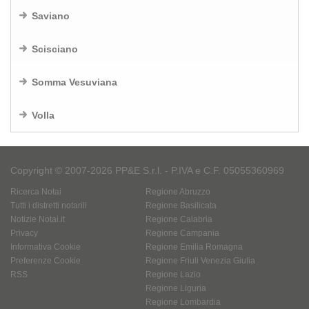
Saviano
Scisciano
Somma Vesuviana
Volla
Copyright © 2007-2026 PP&E S.r.l. - P.IVA e C.F. 05055360969
Ricerca Notai
Regione Abruzzo
Tutti i distretti notarili
Regione Basilicata
Notizie Notai.it
Regione Calabria
Privacy
Regione Campania
Informativa Cookie
Regione Emilia Romagna
Preferenze Cookie
Regione Friuli Venezia Giulia
RSS
Regione Lazio
Regione Liguria
Regione Lombardia