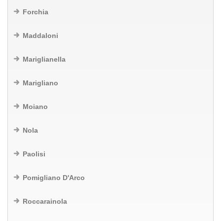
Forchia
Maddaloni
Mariglianella
Marigliano
Moiano
Nola
Paolisi
Pomigliano D'Arco
Roccarainola