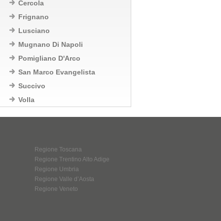
Cercola
Frignano
Lusciano
Mugnano Di Napoli
Pomigliano D'Arco
San Marco Evangelista
Succivo
Volla
Regione Toscana
Regione Trentino Alto Adige
Regione Umbria
Regione Valle d’Aosta
Regione Veneto