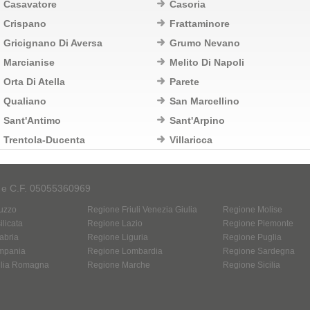
Casavatore
Casoria
Crispano
Frattaminore
Gricignano Di Aversa
Grumo Nevano
Marcianise
Melito Di Napoli
Orta Di Atella
Parete
Qualiano
San Marcellino
Sant'Antimo
Sant'Arpino
Trentola-Ducenta
Villaricca
A e C.F. 05055360969
uzzo
Regione Friuli Venezia Giulia
Regione Molise
licata
Regione Lazio
Regione Piemonte
abria
Regione Liguria
Regione Puglia
mpania
Regione Lombardia
Regione Sardegna
ilia Romagna
Regione Marche
Regione Sicilia