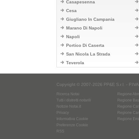
Casapesenna
Cesa
Giugliano In Campania
Marano Di Napoli
Napoli
Portico Di Caserta
San Nicola La Strada
Teverola
Copyright © 2007-2026 PP&E S.r.l. - P.IV
Ricerca Notai
Regione Abr
Tutti i distretti notarili
Regione Basi
Notizie Notai.it
Regione Cal
Privacy
Regione Ca
Informativa Cookie
Regione Em
Preferenze Cookie
RSS