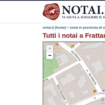
notai.it (home)
>
notai in provincia di 
Tutti i notai a Frat
+
−