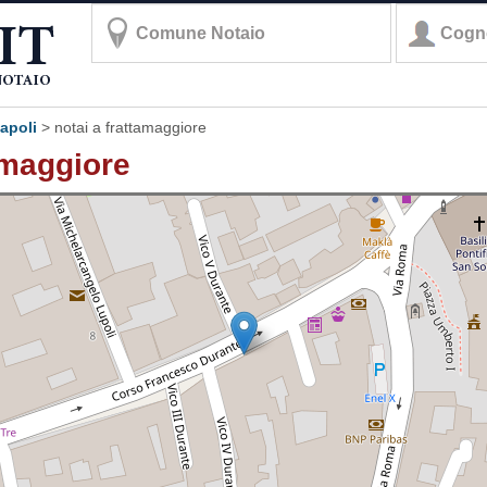
napoli
>
notai a frattamaggiore
tamaggiore