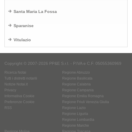
Santa Maria La Fossa
Sparanise
Vitulazio
Copyright © 2007-2026 PP&E S.r.l. - P.IVA e C.F. 05055360969
Ricerca Notai
Regione Abruzzo
Tutti i distretti notarili
Regione Basilicata
Notizie Notai.it
Regione Calabria
Privacy
Regione Campania
Informativa Cookie
Regione Emilia Romagna
Preferenze Cookie
Regione Friuli Venezia Giulia
RSS
Regione Lazio
Regione Liguria
Regione Lombardia
Regione Marche
Regione Molise
Regione Toscana