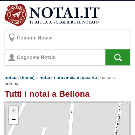
notai.it (home)
>
notai in provincia di caserta
>
notai a
bellona
Tutti i notai a Bellona
+
−