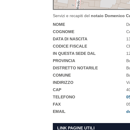
Servizi e recapiti del
notaio Domenico Cu
NOME
D
COGNOME
C
DATA DI NASCITA
1
CODICE FISCALE
C
IN QUESTA SEDE DAL
1
PROVINCIA
B
DISTRETTO NOTARILE
B
COMUNE
B
INDIRIZZO
V
CAP
4
TELEFONO
0
FAX
0
EMAIL
d
LINK PAGINE UTILI