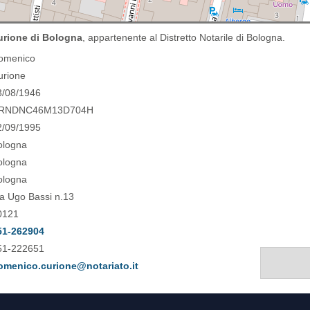
rione di Bologna
, appartenente al Distretto Notarile di Bologna.
omenico
urione
3/08/1946
RNDNC46M13D704H
2/09/1995
ologna
ologna
ologna
ia Ugo Bassi n.13
0121
51-262904
51-222651
omenico.curione@notariato.it