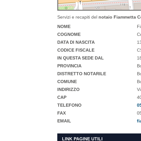
Servizi e recapiti del
notaio Fiammetta C
NOME
F
COGNOME
C
DATA DI NASCITA
1
CODICE FISCALE
C
IN QUESTA SEDE DAL
1
PROVINCIA
B
DISTRETTO NOTARILE
B
COMUNE
B
INDIRIZZO
V
CAP
4
TELEFONO
0
FAX
0
EMAIL
f
LINK PAGINE UTILI