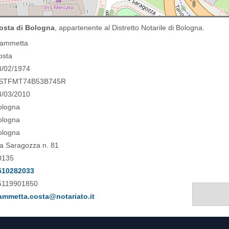
osta di Bologna
, appartenente al Distretto Notarile di Bologna.
iammetta
osta
3/02/1974
STFMT74B53B745R
8/03/2010
ologna
ologna
ologna
ia Saragozza n. 81
0135
510282033
5119901850
iammetta.costa@notariato.it