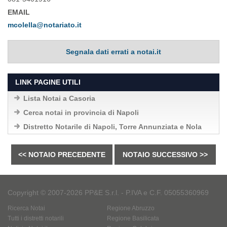
EMAIL
mcolella@notariato.it
Segnala dati errati a notai.it
LINK PAGINE UTILI
Lista Notai a Casoria
Cerca notai in provincia di Napoli
Distretto Notarile di Napoli, Torre Annunziata e Nola
<< NOTAIO PRECEDENTE
NOTAIO SUCCESSIVO >>
Copyright © 2007-2026 PP&E S.r.l. - P.IVA e C.F. 05055360969
Ricerca Notai
Regione Abruzzo
Tutti i distretti notarili
Regione Basilicata