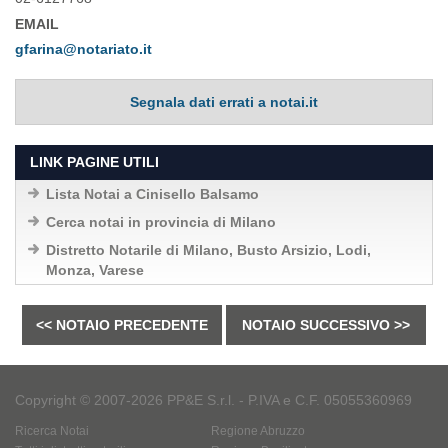
EMAIL
gfarina@notariato.it
Segnala dati errati a notai.it
LINK PAGINE UTILI
Lista Notai a Cinisello Balsamo
Cerca notai in provincia di Milano
Distretto Notarile di Milano, Busto Arsizio, Lodi,
Monza, Varese
<< NOTAIO PRECEDENTE
NOTAIO SUCCESSIVO >>
Copyright © 2007-2026 PP&E S.r.l. - P.IVA e C.F. 05055360969
Ricerca Notai
Regione Abruzzo