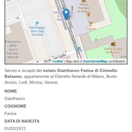
| Map data ©
contributors
Leaflet
OpenStreetMap
Servizi e recapiti del
notaio Gianfranco Farina di Cinisello
Balsamo
, appartenente al Distretto Notarile di Milano, Busto
Arsizio, Lodi, Monza, Varese.
NOME
Gianfranco
COGNOME
Farina
DATA DI NASCITA
01/02/1972