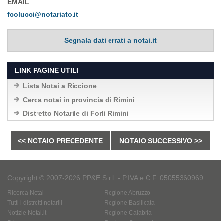
EMAIL
fcolucci@notariato.it
Segnala dati errati a notai.it
LINK PAGINE UTILI
Lista Notai a Riccione
Cerca notai in provincia di Rimini
Distretto Notarile di Forlì Rimini
<< NOTAIO PRECEDENTE
NOTAIO SUCCESSIVO >>
Copyright © 2007-2026 PP&E S.r.l. - P.IVA e C.F. 05055360969
Ricerca Notai
Regione Abruzzo
Tutti i distretti notarili
Regione Basilicata
Notizie Notai.it
Regione Calabria