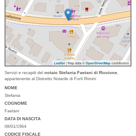
| Map data ©
contributors
Leaflet
OpenStreetMap
Servizi e recapiti del
notaio Stefania Faetani di Riccione
,
appartenente al Distretto Notarile di Forlì Rimini.
NOME
Stefania
COGNOME
Faetani
DATA DI NASCITA
08/01/1964
CODICE FISCALE