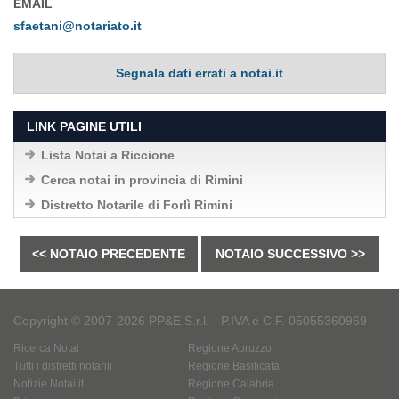
EMAIL
sfaetani@notariato.it
Segnala dati errati a notai.it
LINK PAGINE UTILI
Lista Notai a Riccione
Cerca notai in provincia di Rimini
Distretto Notarile di Forlì Rimini
<< NOTAIO PRECEDENTE
NOTAIO SUCCESSIVO >>
Copyright © 2007-2026 PP&E S.r.l. - P.IVA e C.F. 05055360969
Ricerca Notai
Regione Abruzzo
Tutti i distretti notarili
Regione Basilicata
Notizie Notai.it
Regione Calabria