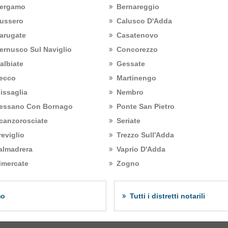
ergamo
Bernareggio
ussero
Calusco D'Adda
arugate
Casatenovo
ernusco Sul Naviglio
Concorezzo
albiate
Gessate
ecco
Martinengo
issaglia
Nembro
essano Con Bornago
Ponte San Pietro
canzorosciate
Seriate
reviglio
Trezzo Sull'Adda
almadrera
Vaprio D'Adda
imercate
Zogno
mo
Tutti i distretti notarili