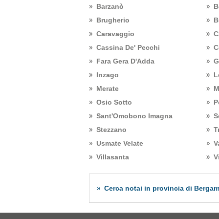
Barzanò
B
Brugherio
B
Caravaggio
C
Cassina De' Pecchi
C
Fara Gera D'Adda
G
Inzago
L
Merate
M
Osio Sotto
P
Sant'Omobono Imagna
S
Stezzano
T
Usmate Velate
V
Villasanta
V
Cerca notai in provincia di Berga