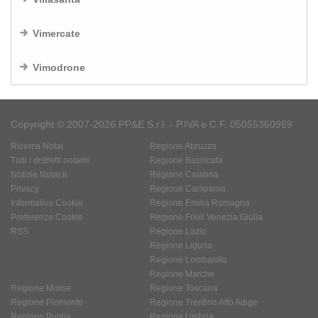
Vimercate
Vimodrone
Copyright © 2007-2026 PP&E S.r.l. - P.IVA e C.F. 05055360969
Ricerca Notai
Regione Abruzzo
Tutti i distretti notarili
Regione Basilicata
Notizie Notai.it
Regione Calabria
Privacy
Regione Campania
Informativa Cookie
Regione Emilia Romagna
Preferenze Cookie
Regione Friuli Venezia Giulia
RSS
Regione Lazio
Regione Liguria
Regione Lombardia
Regione Marche
Regione Molise
Regione Toscana
Regione Piemonte
Regione Trentino Alto Adige
Regione Puglia
Regione Umbria