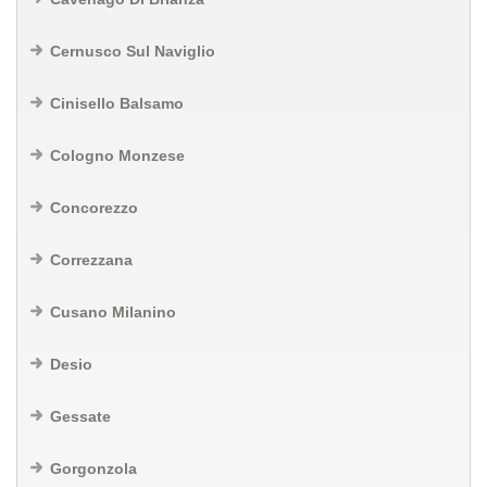
Cernusco Sul Naviglio
Cinisello Balsamo
Cologno Monzese
Concorezzo
Correzzana
Cusano Milanino
Desio
Gessate
Gorgonzola