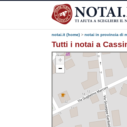
notai.it (home)
>
notai in provincia di 
Tutti i notai a Cass
+
−