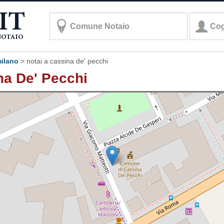
milano
>
notai a cassina de' pecchi
ina De' Pecchi