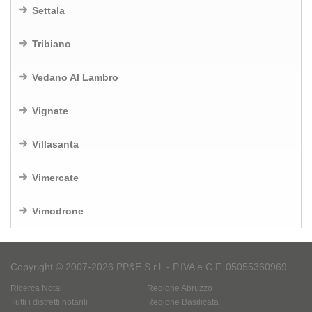
Settala
Tribiano
Vedano Al Lambro
Vignate
Villasanta
Vimercate
Vimodrone
Copyright © 2007-2026 PP&E S.r.l. - P.IVA e C.F. 05055360969
Ricerca Notai
Regione Abruzzo
Tutti i distretti notarili
Regione Basilicata