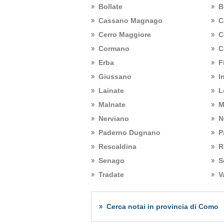
Bollate
B
Cassano Magnago
C
Cerro Maggiore
C
Cormano
C
Erba
F
Giussano
I
Lainate
L
Malnate
M
Nerviano
N
Paderno Dugnano
P
Rescaldina
R
Senago
S
Tradate
V
Cerca notai in provincia di Como