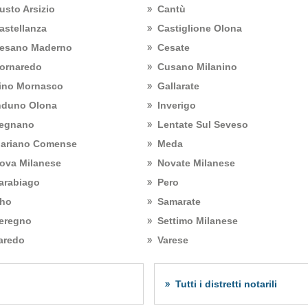
usto Arsizio
Cantù
astellanza
Castiglione Olona
esano Maderno
Cesate
ornaredo
Cusano Milanino
ino Mornasco
Gallarate
nduno Olona
Inverigo
egnano
Lentate Sul Seveso
ariano Comense
Meda
ova Milanese
Novate Milanese
arabiago
Pero
ho
Samarate
eregno
Settimo Milanese
aredo
Varese
Tutti i distretti notarili