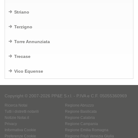
Striano
Terzigno
Torre Annunziata
Trecase
Vico Equense
Copyright © 2007-2026 PP&E S.r.l. - P.IVA e C.F. 05055360969
Ricerca Notai
Regione Abruzzo
Tutti i distretti notarili
Regione Basilicata
Notizie Notai.it
Regione Calabria
Privacy
Regione Campania
Informativa Cookie
Regione Emilia Romagna
Preferenze Cookie
Regione Friuli Venezia Giulia