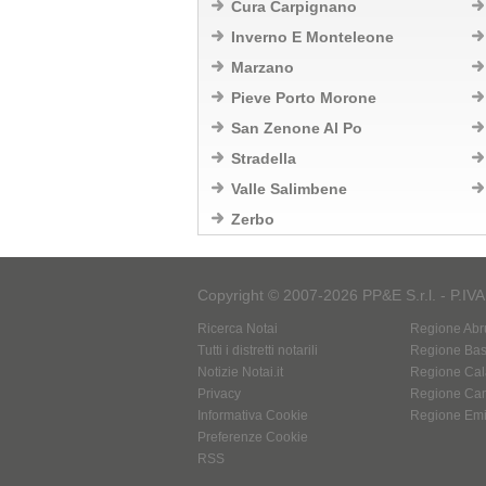
Cura Carpignano
Inverno E Monteleone
Marzano
Pieve Porto Morone
San Zenone Al Po
Stradella
Valle Salimbene
Zerbo
Copyright © 2007-2026 PP&E S.r.l. - P.IV
Ricerca Notai
Regione Abr
Tutti i distretti notarili
Regione Basi
Notizie Notai.it
Regione Cal
Privacy
Regione Ca
Informativa Cookie
Regione Em
Preferenze Cookie
RSS