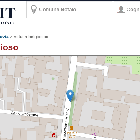
pavia
>
notai a belgioioso
oioso