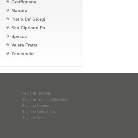
Graffignana
Marudo
Pietra De' Giorgi
San Cipriano Po
Spessa
Valera Fratta
Zenevredo
Regione Toscana
Regione Trentino Alto Adige
Regione Umbria
Regione Valle d’Aosta
Regione Veneto