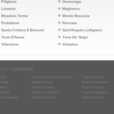
Filighera
Gerenzago
Linarolo
Magherno
Miradolo Terme
Montù Beccaria
Portalbera
Roncaro
Santa Cristina E Bissone
Sant'Angelo Lodigiano
Torre D'Arese
Torre De' Negri
Villanterio
Vistarino
A e C.F. 05055360969
uzzo
Regione Friuli Venezia Giulia
Regione Molise
licata
Regione Lazio
Regione Piemonte
abria
Regione Liguria
Regione Puglia
mpania
Regione Lombardia
Regione Sardegna
ilia Romagna
Regione Marche
Regione Sicilia