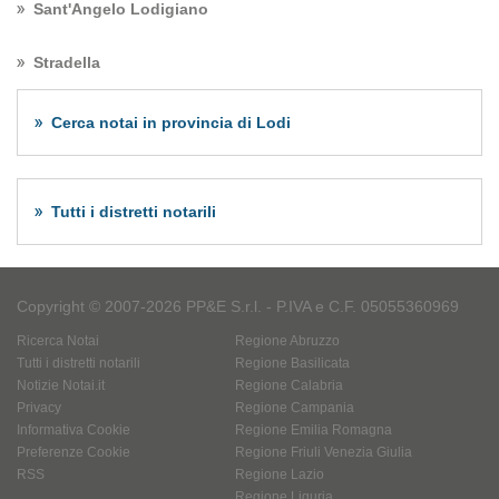
Sant'Angelo Lodigiano
Stradella
Cerca notai in provincia di Lodi
Tutti i distretti notarili
Copyright © 2007-2026 PP&E S.r.l. - P.IVA e C.F. 05055360969
Ricerca Notai
Regione Abruzzo
Tutti i distretti notarili
Regione Basilicata
Notizie Notai.it
Regione Calabria
Privacy
Regione Campania
Informativa Cookie
Regione Emilia Romagna
Preferenze Cookie
Regione Friuli Venezia Giulia
RSS
Regione Lazio
Regione Liguria